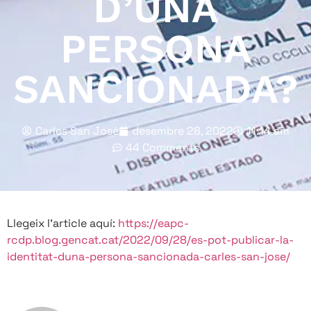
D’UNA
PERSONA
SANCIONADA?
Carles San José
desembre 28, 2022
11:14 am
44 Comments
Llegeix l’article aquí:
https://eapc-
rcdp.blog.gencat.cat/2022/09/28/es-pot-publicar-la-
identitat-duna-persona-sancionada-carles-san-jose/