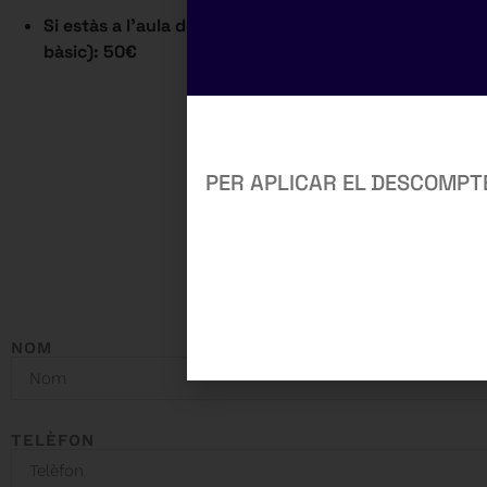
Si estàs a l’aula de materials d’estudi del cos auxiliar
bàsic): 50€
PER APLICAR EL DESCOMPT
TENS DU
NOM
TELÈFON