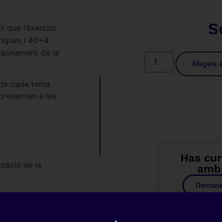
S
 que l’exercici
riques i 40+4
 raonament de la
Afegeix a
 de cada tema
presenten a les
Has cur
tzació de la
amb 
Demana