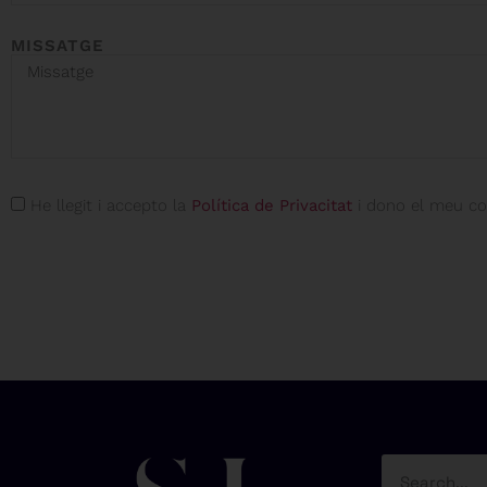
MISSATGE
He llegit i accepto la
Política de Privacitat
i dono el meu co