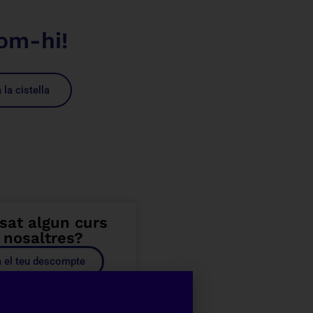
om-hi!
 la cistella
sat algun curs
nosaltres?
 el teu descompte