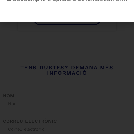
nosaltres?
Demana el teu descompte
TENS DUBTES? DEMANA MÉS
INFORMACIÓ
NOM
CORREU ELECTRÒNIC