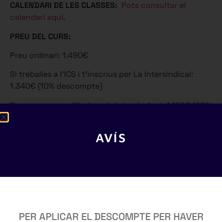
CALENDARI DE LES CLASSES:
Pots consultar el
calendari aquí
.
PREU DEL CURS:
Preu ordinari: 1.490€
Si treballes a l’ICS i t’inscrius per La Intersindical:
1.340€ (10% descompte)
Per a persones afiliades a la Intersindical: 1.190€ (20%
descompte) Cal mantenir l’afiliació vigent 18 mesos, i
en tot cas fins passada la prova de l’oposició.
AVÍS
DESCOMPTES ADDICIONALS (acumulables):
Per pagar d’un sol cop: 100€
Per haver fet curs de la mateixa categoria
(2023-24): 350€
Per haver fet altres cursos amb temari
coincident: consultar possible descompte
PER APLICAR EL DESCOMPTE PER HAVER