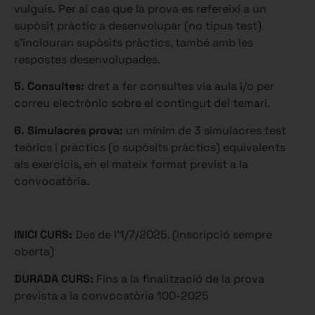
vulguis. Per al cas que la prova es refereixi a un
supòsit pràctic a desenvolupar (no tipus test)
s’inclouran supòsits pràctics, també amb les
respostes desenvolupades.
5.
Consultes:
dret a fer consultes via aula i/o per
correu electrònic sobre el contingut del temari.
6.
Simulacres prova:
un mínim de 3 simulacres test
teòrics i pràctics (o supòsits pràctics) equivalents
als exercicis, en el mateix format previst a la
convocatòria.
INICI CURS:
Des de l’1/7/2025. (inscripció sempre
oberta)
DURADA CURS:
Fins a la finalització de la prova
prevista a la convocatòria 100-2025