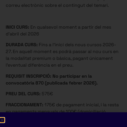
correu electrònic sobre el contingut del temari.
INICI CURS:
En qualsevol moment a partir del mes
d’abril del 2026
DURADA CURS:
Fins a l’inici dels nous cursos 2026-
27. En aquell moment es podrà passar al nou curs en
la modalitat premium o bàsica, pagant únicament
l’eventual diferència en el preu.
REQUISIT INSCRIPCIÓ:
No participar en la
convocatòria 870 (publicada febrer 2026).
PREU DEL CURS:
575€
FRACCIONAMENT:
175€ de pagament inicial, i la resta
en pagaments mensuals de 100€ (domiciliació
bancària) a partir del mes següent al mes en què es
fa el 1r pagament (Per exemple, si el 1r pagament es