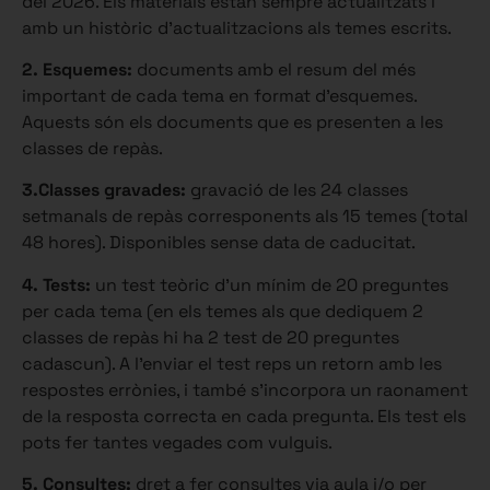
del 2026. Els materials estan sempre actualitzats i
amb un històric d’actualitzacions als temes escrits.
2. Esquemes:
documents amb el resum del més
important de cada tema en format d’esquemes.
Aquests són els documents que es presenten a les
classes de repàs.
3.Classes gravades:
gravació de les 24 classes
setmanals de repàs corresponents als 15 temes (total
48 hores). Disponibles sense data de caducitat.
4. Tests:
un test teòric d’un mínim de 20 preguntes
per cada tema (en els temes als que dediquem 2
classes de repàs hi ha 2 test de 20 preguntes
cadascun). A l’enviar el test reps un retorn amb les
respostes errònies, i també s’incorpora un raonament
de la resposta correcta en cada pregunta. Els test els
pots fer tantes vegades com vulguis.
5. Consultes:
dret a fer consultes via aula i/o per