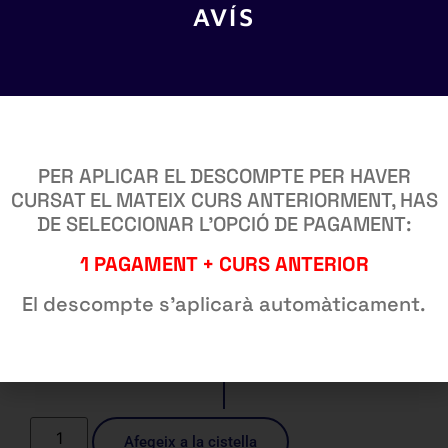
AVÍS
fa l’abril, el 1r pagament domiciliat seria el mes de
maig). Els possibles descomptes s’apliquen al final
dels pagaments.
DESCOMPTES:
Per pagar d’un sol cop: 50€
Per haver fet altres cursos: consultar possible
PER APLICAR EL DESCOMPTE PER HAVER
descompte
CURSAT EL MATEIX CURS ANTERIORMENT, HAS
DE SELECCIONAR L’OPCIÓ DE PAGAMENT:
Som-hi!
1 PAGAMENT + CURS ANTERIOR
El descompte s’aplicarà automàticament.
Mètode de
pagament
Afegeix a la cistella